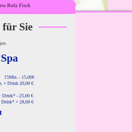
rra Rufa Fisch
 für Sie
gen.
 Spa
n. - 15,00€
. + Drink 20,00 €
ink* - 25,00 €
rink* + 28,00 €
t