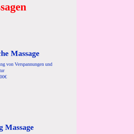
ssagen
che Massage
ng von Verspannungen und
tur
,00€
g Massage